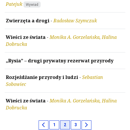
Patejuk
Wywiad
Zwierzęta a drogi
-
Radosław Szymczuk
Wieści ze świata
-
Monika A. Gorzelańska, Halina
Dobrucka
„Rysia” – drugi prywatny rezerwat przyrody
Rozjeżdżanie przyrody i ludzi
-
Sebastian
Sobowiec
Wieści ze świata
-
Monika A. Gorzelańska, Halina
Dobrucka
chevron_left
chevron_right
1
2
3