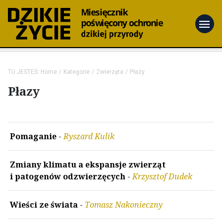
menu
TU JESTEŚ:
Home
Kategorie
Zwierzęta
Płazy
Płazy
Pomaganie
-
Ryszard Kulik
Zmiany klimatu a ekspansje zwierząt
i patogenów odzwierzęcych
-
Krzysztof Dudek
Wieści ze świata
-
Tomasz Nakonieczny