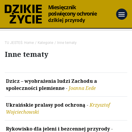
menu
TU JESTEŚ:
Home
Kategorie
Inne tematy
Inne tematy
Dzicz – wyobrażenia ludzi Zachodu a
społeczności plemienne
-
Joanna Eede
Ukraińskie pralasy pod ochroną
-
Krzysztof
Wojciechowski
Rykowisko dla jeleni i bezcennej przyrody
-