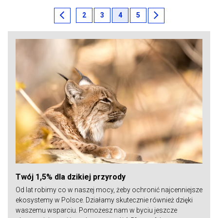
chevron_left
chevron_right
2
3
4
5
Twój 1,5% dla dzikiej przyrody
Od lat robimy co w naszej mocy, żeby ochronić najcenniejsze
ekosystemy w Polsce. Działamy skutecznie również dzięki
waszemu wsparciu. Pomożesz nam w byciu jeszcze