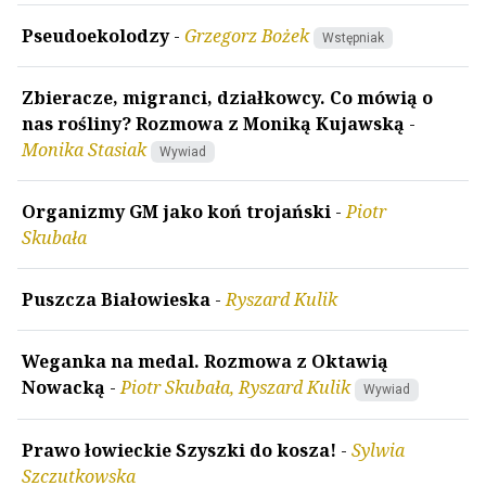
Pseudoekolodzy
-
Grzegorz Bożek
Wstępniak
Zbieracze, migranci, działkowcy. Co mówią o
nas rośliny? Rozmowa z Moniką Kujawską
-
Monika Stasiak
Wywiad
Organizmy GM jako koń trojański
-
Piotr
Skubała
Puszcza Białowieska
-
Ryszard Kulik
Weganka na medal. Rozmowa z Oktawią
Nowacką
-
Piotr Skubała, Ryszard Kulik
Wywiad
Prawo łowieckie Szyszki do kosza!
-
Sylwia
Szczutkowska