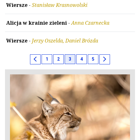
Wiersze
-
Stanisław Krasnowolski
Alicja w krainie zieleni
-
Anna Czarnecka
Wiersze
-
Jerzy Oszelda, Daniel Brózda
chevron_left
chevron_right
1
2
3
4
5