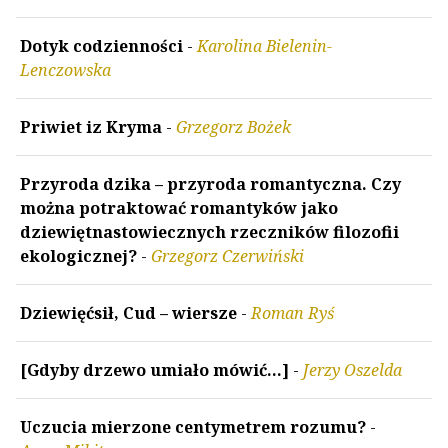
Dotyk codzienności
-
Karolina Bielenin-
Lenczowska
Priwiet iz Kryma
-
Grzegorz Bożek
Przyroda dzika – przyroda romantyczna. Czy
można potraktować romantyków jako
dziewiętnastowiecznych rzeczników filozofii
ekologicznej?
-
Grzegorz Czerwiński
Dziewięćsił, Cud – wiersze
-
Roman Ryś
[Gdyby drzewo umiało mówić...]
-
Jerzy Oszelda
Uczucia mierzone centymetrem rozumu?
-