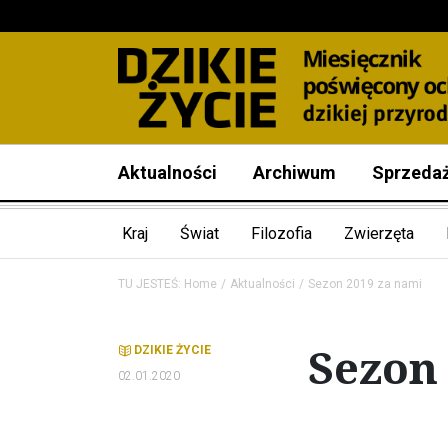
Aktualności
Archiwum
Sprzeda
Kraj
Świat
Filozofia
Zwierzęta
TU JESTEŚ:
Home
Aktualności
Sezon 2019 za nami
Sezon
DZIKIE ŻYCIE
02.01.2020