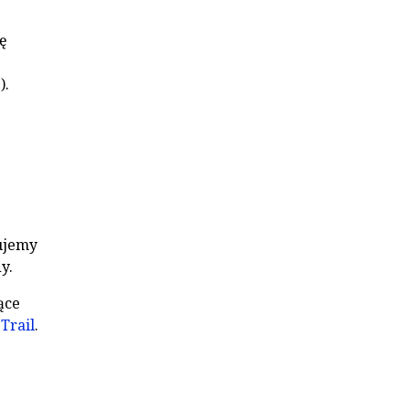
ę
).
ujemy
y.
ące
Trail
.