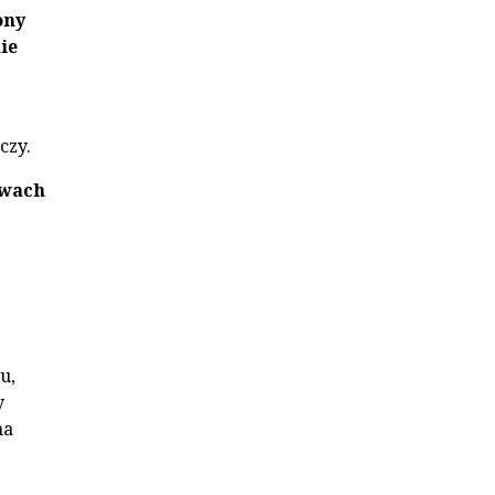
ony
ie
czy.
twach
u,
y
na