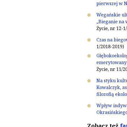
pierwszej w N
Wegańskie ul
„Bieganie na 
Życie, nr 12-1
Czas na biego
1/2018-2019)
Głębokoekolog
emerytowanym
Życie, nr 11/2
Na styku kultu
Kowalczyk, au
filozofią ekol
Wpływ indywid
Okrasińskieg
Zobacz też
fa