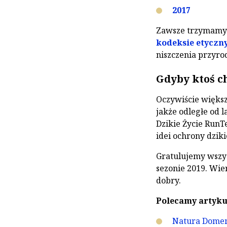
2017
Zawsze trzymamy s
kodeksie etycz
niszczenia przyro
Gdyby ktoś c
Oczywiście większo
jakże odległe od 
Dzikie Życie Run
idei ochrony dzik
Gratulujemy wszy
sezonie 2019. Wie
dobry.
Polecamy artyku
Natura Domem