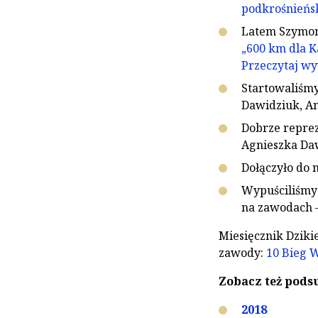
podkrośnieńsk
Latem Szymon 
„600 km dla K
Przeczytaj w
Startowaliśmy
Dawidziuk, An
Dobrze reprez
Agnieszka Daw
Dołączyło do 
Wypuściliśmy
na zawodach –
Miesięcznik Dziki
zawody:
10 Bieg 
Zobacz też pod
2018