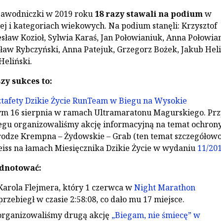
 zawodniczki w 2019 roku
18 razy stawali na podium
w
nej i kategoriach wiekowych. Na podium stanęli: Krzysztof
sław Kozioł, Sylwia Karaś, Jan Połowianiuk, Anna Połowia
sław Rybczyński, Anna Patejuk, Grzegorz Bożek, Jakub Heli
Heliński.
zy sukces to:
tafety Dzikie Życie RunTeam w Biegu na Wysokie
m 16 sierpnia w ramach Ultramaratonu Magurskiego. Prz
iegu organizowaliśmy akcję informacyjną na temat ochron
rodze Krempna – Żydowskie – Grab (ten temat szczegółow
eiss na łamach Miesięcznika Dzikie Życie w wydaniu
11/20
dnotować:
arola Flejmera, który 1 czerwca w
Night Marathon
rzebiegł w czasie 2:58:08, co dało mu 17 miejsce.
zorganizowaliśmy drugą akcję
„Biegam, nie śmiecę” w