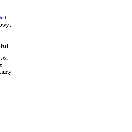
e i
owy i
łu!
jsca
ie
klamy