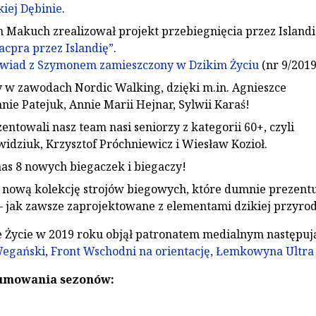
iej Dębinie
.
Makuch zrealizował projekt przebiegnięcia przez Islandi
acpra przez Islandię”
.
ywiad z Szymonem zamieszczony w Dzikim Życiu
(nr 9/2019
 w zawodach Nordic Walking, dzięki m.in. Agnieszce
nie Patejuk, Annie Marii Hejnar, Sylwii Karaś!
entowali nasz team nasi seniorzy z kategorii 60+, czyli
idziuk, Krzysztof Próchniewicz i Wiesław Kozioł.
nas 8 nowych biegaczek i biegaczy!
 nową kolekcję strojów biegowych, które dumnie prezent
 jak zawsze zaprojektowane z elementami dzikiej przyrod
e Życie w 2019 roku objął patronatem medialnym następuj
Wegański
,
Front Wschodni na orientację
,
Łemkowyna Ultra 
sumowania sezonów: