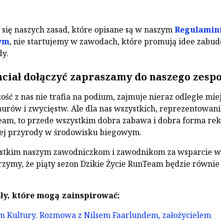
ię naszych zasad, które opisane są w naszym
Regulamini
nym
, nie startujemy w zawodach, które promują idee zabud
dy.
hciał dołączyć zapraszamy do naszego zespo
ść z nas nie trafia na podium, zajmuje nieraz odległe mie
laurów i zwycięstw. Ale dla nas wszystkich, reprezentowan
Team, to przede wszystkim dobra zabawa i dobra forma re
iej przyrody w środowisku biegowym.
stkim naszym zawodniczkom i zawodnikom za wsparcie w
rzymy, że piąty sezon Dzikie Życie RunTeam będzie równie
ły, które mogą zainspirować:
 Kultury. Rozmowa z Nilsem Faarlundem, założycielem