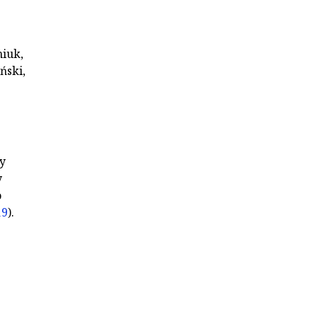
niuk,
ński,
y
y
o
19
).