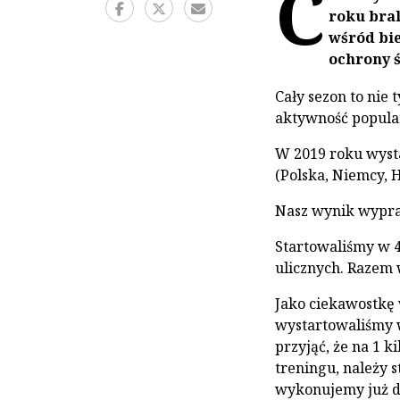
C
roku bral
wśród bie
ochrony 
Cały sezon to nie 
aktywność popular
W 2019 roku wys
(Polska, Niemcy, 
Nasz wynik wypr
Startowaliśmy w
ulicznych. Razem
Jako ciekawostkę 
wystartowaliśmy 
przyjąć, że na 1 
treningu, należy s
wykonujemy już d