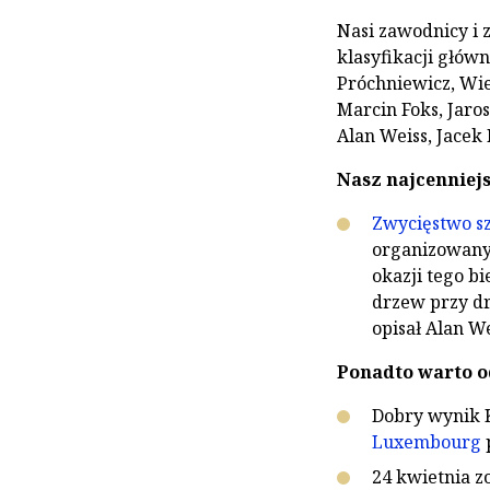
Nasi zawodnicy i
klasyfikacji głów
Próchniewicz, Wie
Marcin Foks, Jaro
Alan Weiss, Jacek 
Nasz najcenniejs
Zwycięstwo sz
organizowany
okazji tego b
drzew przy d
opisał Alan W
Ponadto warto o
Dobry wynik K
Luxembourg
p
24 kwietnia 