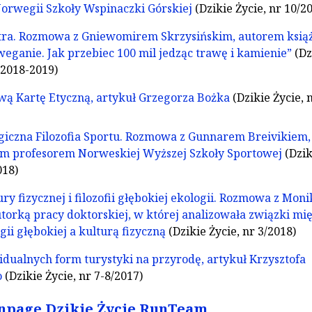
orwegii Szkoły Wspinaczki Górskiej
(Dzikie Życie, nr 10/2
tra. Rozmowa z Gniewomirem Skrzysińskim, autorem ksią
weganie. Jak przebiec 100 mil jedząc trawę i kamienie”
(Dz
/2018-2019)
wą Kartę Etyczną, artykuł Grzegorza Bożka
(Dzikie Życie, 
iczna Filozofia Sportu. Rozmowa z Gunnarem Breivikiem,
 profesorem Norweskiej Wyższej Szkoły Sportowej
(Dzik
018)
ry fizycznej i filozofii głębokiej ekologii. Rozmowa z Moni
torką pracy doktorskiej, w której analizowała związki mi
ogii głębokiej a kulturą fizyczną
(Dzikie Życie, nr 3/2018)
ualnych form turystyki na przyrodę, artykuł Krzysztofa
o
(Dzikie Życie, nr 7-8/2017)
npage Dzikie Życie RunTeam