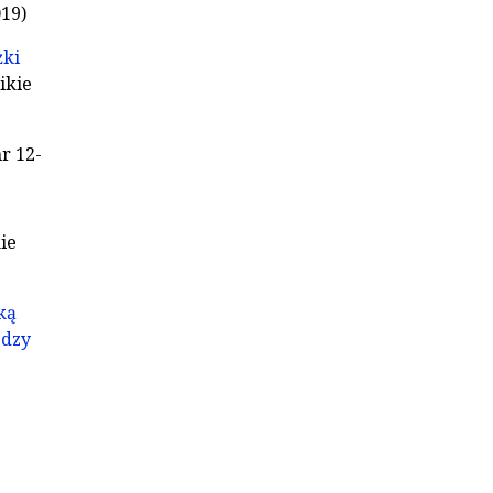
019)
żki
ikie
nr 12-
ie
ką
ędzy