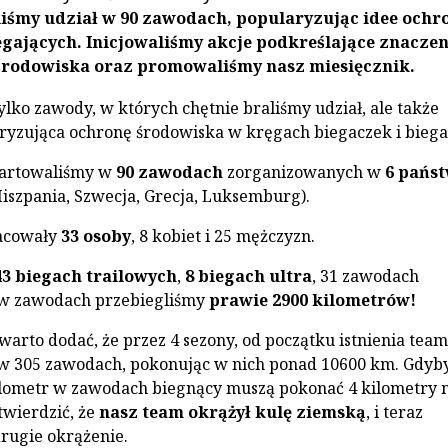
iśmy udział w 90 zawodach, popularyzując idee ochr
gających. Inicjowaliśmy akcje podkreślające znaczen
środowiska oraz promowaliśmy nasz miesięcznik.
tylko zawody, w których chętnie braliśmy udział, ale także
yzująca ochronę środowiska w kręgach biegaczek i biega
tartowaliśmy w
90 zawodach
zorganizowanych w
6 pańs
Hiszpania, Szwecja, Grecja, Luksemburg).
acowały
33 osoby
, 8 kobiet i 25 mężczyzn.
43 biegach trailowych
,
8 biegach ultra
, 31 zawodach
 w zawodach przebiegliśmy
prawie 2900 kilometrów!
warto dodać, że przez 4 sezony, od początku istnienia team
w 305 zawodach, pokonując w nich ponad 10600 km. Gdyb
kilometr w zawodach biegnący muszą pokonać 4 kilometry 
twierdzić, że
nasz team okrążył kulę ziemską
, i teraz
rugie okrążenie.