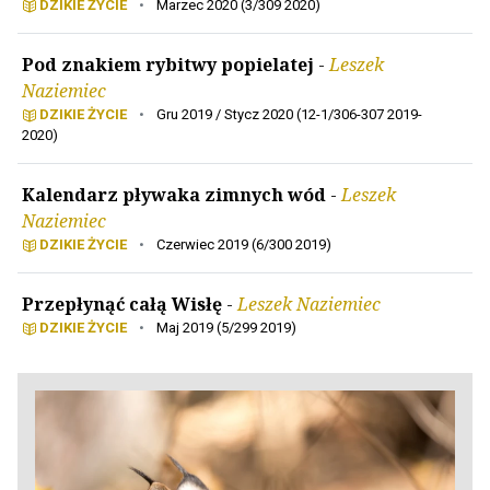
DZIKIE ŻYCIE
•
Marzec 2020 (3/309 2020)
Pod znakiem rybitwy popielatej
-
Leszek
Naziemiec
DZIKIE ŻYCIE
•
Gru 2019 / Stycz 2020 (12-1/306-307 2019-
2020)
Kalendarz pływaka zimnych wód
-
Leszek
Naziemiec
DZIKIE ŻYCIE
•
Czerwiec 2019 (6/300 2019)
Przepłynąć całą Wisłę
-
Leszek Naziemiec
DZIKIE ŻYCIE
•
Maj 2019 (5/299 2019)