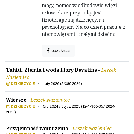
mogą pomóc w odbudowie więzi
człowieka z przyrodą. Jest
fizjoterapeutą dziecięcym i
psychologiem. Na co dzień pracuje z
niemowlętami i małymi dziećmi.
leszeknaz
Tahiti. Ziemia i woda Flory Devatine
-
Leszek
Naziemiec
DZIKIE ŻYCIE
•
Luty 2026 (2/380 2026)
Wiersze
-
Leszek Naziemiec
DZIKIE ŻYCIE
•
Gru 2024 / Stycz 2025 (12-1/366-367 2024-
2025)
Przyjemność zanurzenia
-
Leszek Naziemiec