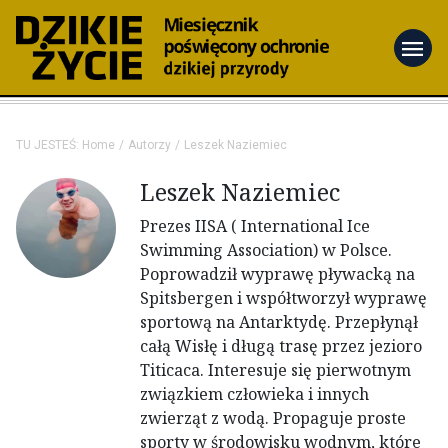
menu
TU JESTEŚ:
Home
Autorzy
Leszek Naziemiec
Leszek Naziemiec
Prezes IISA ( International Ice
Swimming Association) w Polsce.
Poprowadził wyprawę pływacką na
Spitsbergen i współtworzył wyprawę
sportową na Antarktydę. Przepłynął
całą Wisłę i długą trasę przez jezioro
Titicaca. Interesuje się pierwotnym
związkiem człowieka i innych
zwierząt z wodą. Propaguje proste
sporty w środowisku wodnym, które