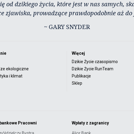
ię od dzikiego życia, które jest w nas samych, sk
ce zjawiska, prowadzące prawdopodobnie aż do j
~ GARY SNYDER
nie
Więcej
Dzikie Życie czasopismo
rze ekologiczne
Dzikie Życie RunTeam
yka i klimat
Publikacje
Sklep
 bankowe Pracowni
Wpłaty z zagranicy
półdzielczy Bystra
Alior Bank