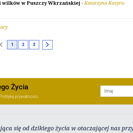
 i wilków w Puszczy Wkrzańskiej
-
Katarzyna Kozyra-
acy
ron_left
chevron_right
1
2
3
ego Życia
Politykę prywatności
jąca się od dzikiego życia w otaczającej nas przy