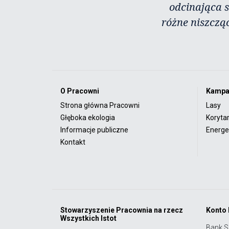
odcinająca s
różne niszczą
O Pracowni
Kampa
Strona główna Pracowni
Lasy
Głęboka ekologia
Koryta
Informacje publiczne
Energet
Kontakt
Stowarzyszenie Pracownia na rzecz
Konto
Wszystkich Istot
Bank S