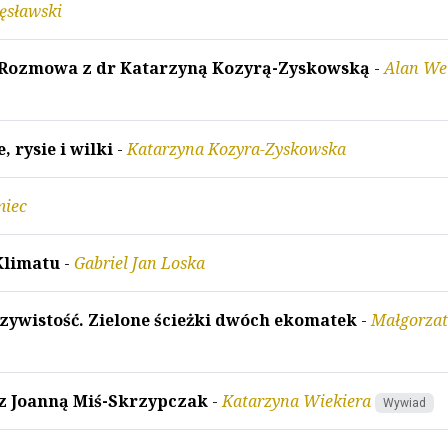
ęsławski
k. Rozmowa z dr Katarzyną Kozyrą-Zyskowską
-
Alan We
 rysie i wilki
-
Katarzyna Kozyra-Zyskowska
miec
Klimatu
-
Gabriel Jan Loska
zywistość. Zielone ścieżki dwóch ekomatek
-
Małgorza
z Joanną Miś-Skrzypczak
-
Katarzyna Wiekiera
Wywiad