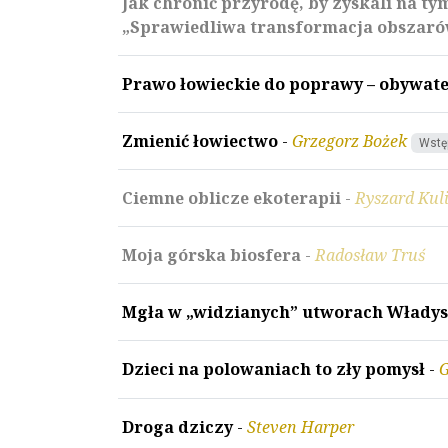
Jak chronić przyrodę, by zyskali na 
„Sprawiedliwa transformacja obszaró
Prawo łowieckie do poprawy – obywat
Zmienić łowiectwo
-
Grzegorz Bożek
Wstę
Ciemne oblicze ekoterapii
-
Ryszard Kul
Moja górska biosfera
-
Radosław Truś
Mgła w „widzianych” utworach Włady
Dzieci na polowaniach to zły pomysł
-
G
Droga dziczy
-
Steven Harper