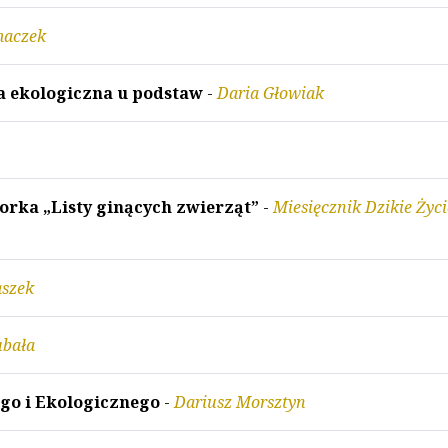
maczek
ja ekologiczna u podstaw
-
Daria Głowiak
torka „Listy ginących zwierząt”
-
Miesięcznik Dzikie Życi
aszek
ubała
go i Ekologicznego
-
Dariusz Morsztyn