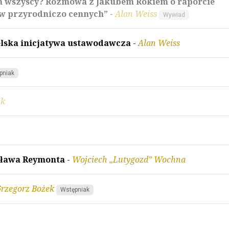
tym wszyscy? Rozmowa z Jakubem Rokiem o raporcie
w przyrodniczo cennych”
-
Alan Weiss
Wywiad
elska inicjatywa ustawodawcza
-
Alan Weiss
pniak
ik
sława Reymonta
-
Wojciech „Lutygozd” Wochna
rzegorz Bożek
Wstępniak