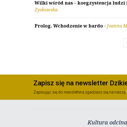
Wilki wśród nas – koegzystencja ludzi
Zyskowska
Prolog. Wchodzenie w bardo
-
Joanna M
chev
Zapisz się na newsletter Dziki
Zapisując się do newslettera zgadzasz się na naszą
Kultura odcina