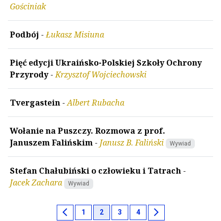
Gościniak
Podbój
-
Łukasz Misiuna
Pięć edycji Ukraińsko-Polskiej Szkoły Ochrony
Przyrody
-
Krzysztof Wojciechowski
Tvergastein
-
Albert Rubacha
Wołanie na Puszczy. Rozmowa z prof.
Januszem Falińskim
-
Janusz B. Faliński
Wywiad
Stefan Chałubiński o człowieku i Tatrach
-
Jacek Zachara
Wywiad
chevron_left
chevron_right
1
2
3
4