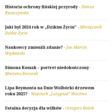
Historia ochrony fińskiej przyrody
-
Hanna
Ruszczyńska
Jaki był 2024 rok w „Dzikim Życiu”
-
Miesięcznik
Dzikie Życie
Naukowcy zmienili zdanie?
-
Jan Marcin
Węsławski
Simona Kossak – portret niedokończony
-
Marzena Kocurek
Lipa Reymonta na Dnie Wolbórki drzewem
roku 2025?
-
Wojciech „Lutygozd” Wochna
Fatalna decyzja dla wilków
-
Grzegorz Bożek