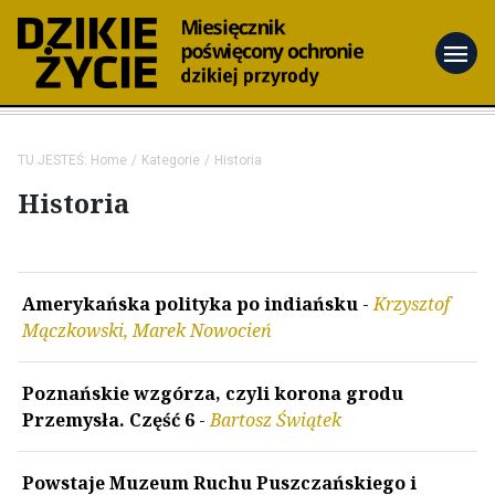
menu
TU JESTEŚ:
Home
Kategorie
Historia
Historia
Amerykańska polityka po indiańsku
-
Krzysztof
Mączkowski, Marek Nowocień
Poznańskie wzgórza, czyli korona grodu
Przemysła. Część 6
-
Bartosz Świątek
Powstaje Muzeum Ruchu Puszczańskiego i