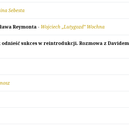
ina Sebesta
sława Reymonta
-
Wojciech „Lutygozd” Wochna
k odnieść sukces w reintrodukcji. Rozmowa z Davidem
nosz