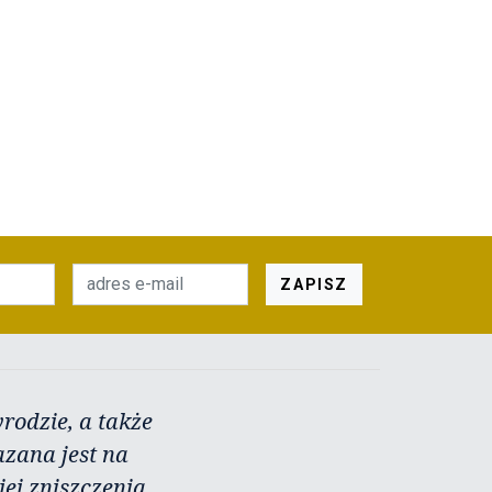
ZAPISZ
rodzie, a także
azana jest na
ej zniszczenia