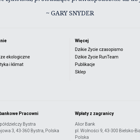
~ GARY SNYDER
nie
Więcej
Dzikie Życie czasopismo
rze ekologiczne
Dzikie Życie RunTeam
yka i klimat
Publikacje
Sklep
 bankowe Pracowni
Wpłaty z zagranicy
półdzielczy Bystra
Alior Bank
ojowa 3, 43-360 Bystra, Polska
pl. Wolności 9, 43-300 Bielsko-Bia
Polska