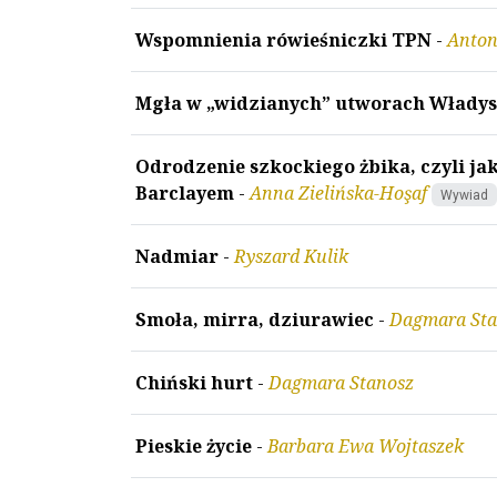
Wspomnienia rówieśniczki TPN
-
Anton
Mgła w „widzianych” utworach Włady
Odrodzenie szkockiego żbika, czyli ja
Barclayem
-
Anna Zielińska-Hoşaf
Wywiad
Nadmiar
-
Ryszard Kulik
Smoła, mirra, dziurawiec
-
Dagmara Sta
Chiński hurt
-
Dagmara Stanosz
Pieskie życie
-
Barbara Ewa Wojtaszek