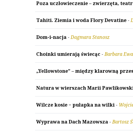
Poza uczłowieczenie – zwierzęta, teatr
Tahiti. Ziemia i woda Flory Devatine
-
Dom-i-nacja
-
Dagmara Stanosz
Choinki umierają świecąc
-
Barbara Ewa
„Yellowstone” – między klarowną przes
Natura w wierszach Marii Pawlikowski
Wilcze kosie − pułapka na wilki
-
Wojci
Wyprawa na Dach Mazowsza
-
Bartosz 