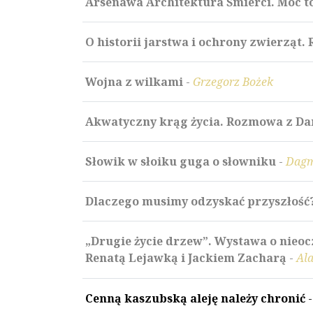
Arsenawa Architektura Śmierci. Moc t
O historii jarstwa i ochrony zwierzą
Wojna z wilkami
-
Grzegorz Bożek
Akwatyczny krąg życia. Rozmowa z Da
Słowik w słoiku guga o słowniku
-
Dagm
Dlaczego musimy odzyskać przyszłość?
„Drugie życie drzew”. Wystawa o nieoc
Renatą Lejawką i Jackiem Zacharą
-
Al
Cenną kaszubską aleję należy chronić