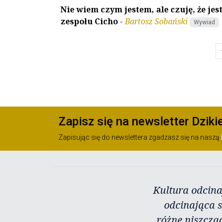
Nie wiem czym jestem, ale czuję, że 
zespołu Cicho
-
Bartosz Sobański
Wywiad
chev
Zapisz się na newsletter Dziki
Zapisując się do newslettera zgadzasz się na naszą
Kultura odcina
odcinająca s
różne niszczą