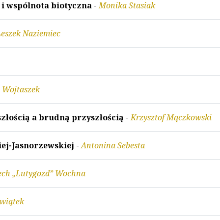
 i wspólnota biotyczna
-
Monika Stasiak
Leszek Naziemiec
 Wojtaszek
złością a brudną przyszłością
-
Krzysztof Mączkowski
ej-Jasnorzewskiej
-
Antonina Sebesta
ech „Lutygozd” Wochna
Świątek