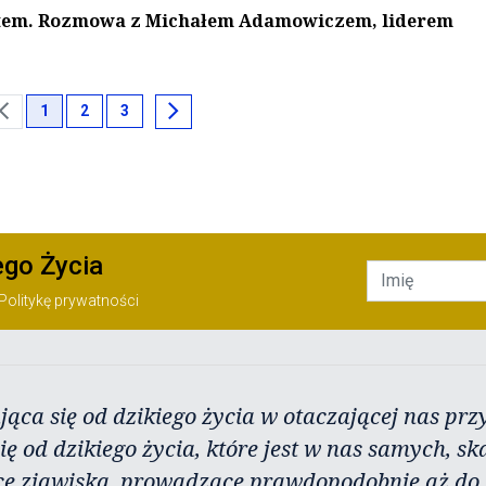
jestem. Rozmowa z Michałem Adamowiczem, liderem
ron_left
chevron_right
1
2
3
ego Życia
Politykę prywatności
jąca się od dzikiego życia w otaczającej nas przy
ię od dzikiego życia, które jest w nas samych, sk
ce zjawiska, prowadzące prawdopodobnie aż do j