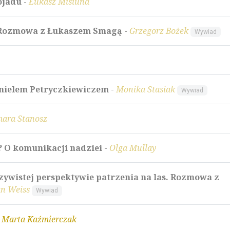
ojadu
-
Łukasz Misiuna
t. Rozmowa z Łukaszem Smagą
-
Grzegorz Bożek
Wywiad
nielem Petryczkiewiczem
-
Monika Stasiak
Wywiad
ara Stanosz
 O komunikacji nadziei
-
Olga Mullay
zywistej perspektywie patrzenia na las. Rozmowa z
an Weiss
Wywiad
-
Marta Kaźmierczak