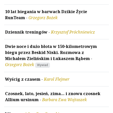
10 lat biegania w barwach Dzikie Życie
RunTeam
-
Grzegorz Bożek
Dziennik treningów
-
Krzysztof Próchniewicz
Dwie noce i dużo błota w 150-kilometrowym
biegu przez Beskid Niski. Rozmowa z
Michałem Zielińskim i Łukaszem Rąbem
-
Grzegorz Bożek
Wywiad
Wyścig z czasem
-
Karol Flejmer
Czosnek, lato, jesień, zima... i znowu czosnek
Allium ursinum
-
Barbara Ewa Wojtaszek