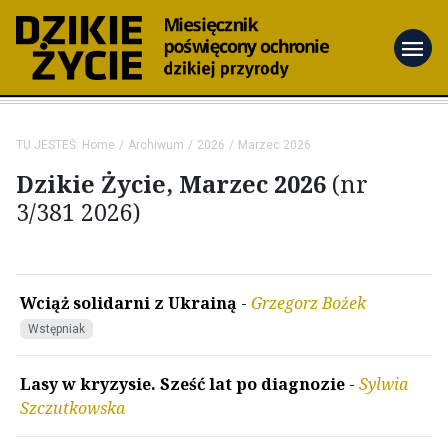
menu
TU JESTEŚ:
Home
Archiwum
2026
Marzec 2026
Dzikie Życie, Marzec 2026
(nr
3/381 2026)
Wciąż solidarni z Ukrainą
-
Grzegorz Bożek
Wstępniak
Lasy w kryzysie. Sześć lat po diagnozie
-
Sylwia
Szczutkowska