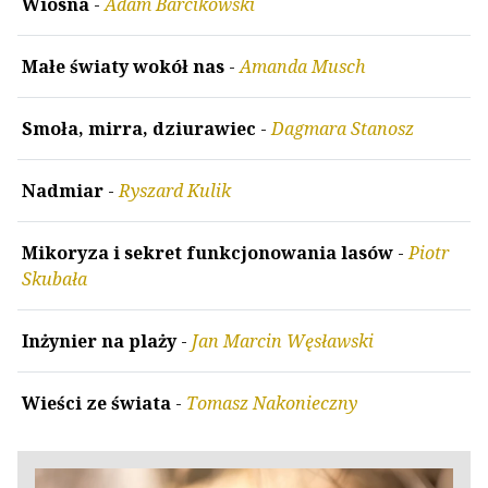
Wiosna
-
Adam Barcikowski
Małe światy wokół nas
-
Amanda Musch
Smoła, mirra, dziurawiec
-
Dagmara Stanosz
Nadmiar
-
Ryszard Kulik
Mikoryza i sekret funkcjonowania lasów
-
Piotr
Skubała
Inżynier na plaży
-
Jan Marcin Węsławski
Wieści ze świata
-
Tomasz Nakonieczny