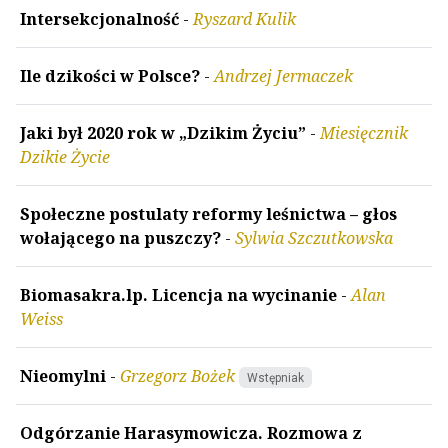
Intersekcjonalność
-
Ryszard Kulik
Ile dzikości w Polsce?
-
Andrzej Jermaczek
Jaki był 2020 rok w „Dzikim Życiu”
-
Miesięcznik
Dzikie Życie
Społeczne postulaty reformy leśnictwa – głos
wołającego na puszczy?
-
Sylwia Szczutkowska
Biomasakra.lp. Licencja na wycinanie
-
Alan
Weiss
Nieomylni
-
Grzegorz Bożek
Wstępniak
Odgórzanie Harasymowicza. Rozmowa z