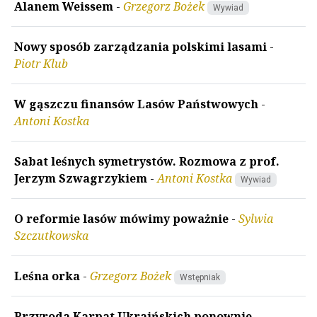
Alanem Weissem
-
Grzegorz Bożek
Wywiad
Nowy sposób zarządzania polskimi lasami
-
Piotr Klub
W gąszczu finansów Lasów Państwowych
-
Antoni Kostka
Sabat leśnych symetrystów. Rozmowa z prof.
Jerzym Szwagrzykiem
-
Antoni Kostka
Wywiad
O reformie lasów mówimy poważnie
-
Sylwia
Szczutkowska
Leśna orka
-
Grzegorz Bożek
Wstępniak
Przyroda Karpat Ukraińskich ponownie