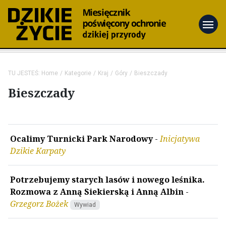
menu
TU JESTEŚ:
Home
Kategorie
Kraj
Góry
Bieszczady
Bieszczady
Ocalimy Turnicki Park Narodowy
-
Inicjatywa
Dzikie Karpaty
Potrzebujemy starych lasów i nowego leśnika.
Rozmowa z Anną Siekierską i Anną Albin
-
Grzegorz Bożek
Wywiad