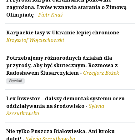
zagrożona. Lwów wznawia starania o Zimową
Olimpiadę
-
Piotr Knaś
Karpackie lasy w Ukrainie lepiej chronione
-
Krzysztof Wojciechowski
Potrzebujemy różnorodnych działań dla
przyrody, aby być skutecznym. Rozmowa z
Radosławem Ślusarczykiem
-
Grzegorz Bożek
Wywiad
Lex Inwestor – dalszy demontaż systemu ocen
oddziaływania na środowisko
-
Sylwia
Szczutkowska
Nie tylko Puszcza Białowieska. Ani kroku
dalej!
-
Sylwia Szczutkowska