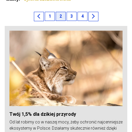
chevron_left
chevron_right
1
2
3
4
Twój 1,5% dla dzikiej przyrody
Od lat robimy co w naszej mocy, żeby ochronić najcenniejsze
ekosystemy w Polsce. Działamy skutecznie również dzięki