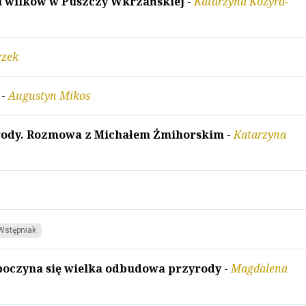
 i wilków w Puszczy Wkrzańskiej
-
Katarzyna Kozyra-
czek
-
Augustyn Mikos
yrody. Rozmowa z Michałem Żmihorskim
-
Katarzyna
Wstępniak
zpoczyna się wielka odbudowa przyrody
-
Magdalena