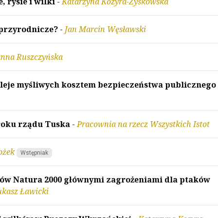
 rysie i wilki
-
Katarzyna Kozyra-Zyskowska
 przyrodnicze?
-
Jan Marcin Węsławski
nna Ruszczyńska
wileje myśliwych kosztem bezpieczeństwa publicznego
roku rządu Tuska
-
Pracownia na rzecz Wszystkich Istot
ożek
Wstępniak
rów Natura 2000 głównymi zagrożeniami dla ptaków
ukasz Ławicki