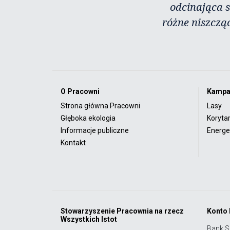
odcinająca s
różne niszczą
O Pracowni
Kampa
Strona główna Pracowni
Lasy
Głęboka ekologia
Koryta
Informacje publiczne
Energet
Kontakt
Stowarzyszenie Pracownia na rzecz
Konto
Wszystkich Istot
Bank S