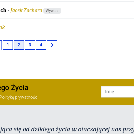
ach
-
Jacek Zachara
Wywiad
ak
ft
chevron_right
1
2
3
4
ego Życia
Politykę prywatności
jąca się od dzikiego życia w otaczającej nas przy