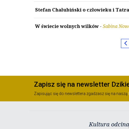
Stefan Chałubiński o człowieku i Tatr
W świecie wolnych wilków
-
Sabina Now
chevron_le
Zapisz się na newsletter Dziki
Zapisując się do newslettera zgadzasz się na naszą
Kultura odcina