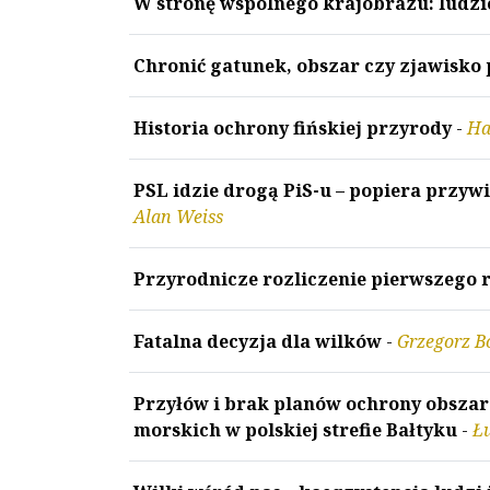
W stronę wspólnego krajobrazu: ludzie,
Chronić gatunek, obszar czy zjawisko
Historia ochrony fińskiej przyrody
-
Ha
PSL idzie drogą PiS-u – popiera przy
Alan Weiss
Przyrodnicze rozliczenie pierwszego 
Fatalna decyzja dla wilków
-
Grzegorz B
Przyłów i brak planów ochrony obsza
morskich w polskiej strefie Bałtyku
-
Ł