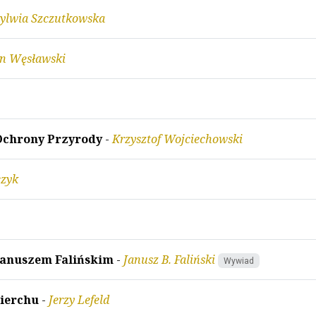
ylwia Szczutkowska
in Węsławski
 Ochrony Przyrody
-
Krzysztof Wojciechowski
czyk
Januszem Falińskim
-
Janusz B. Faliński
Wywiad
ierchu
-
Jerzy Lefeld