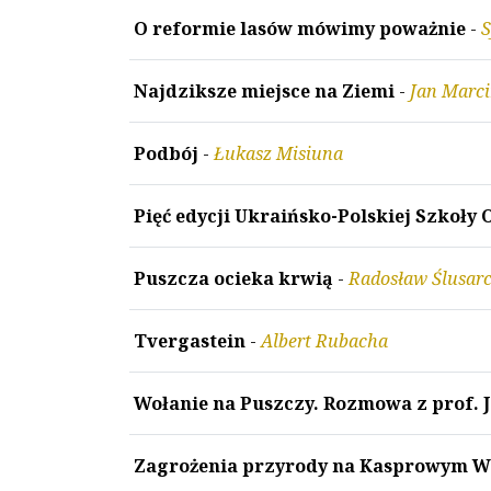
O reformie lasów mówimy poważnie
-
S
Najdziksze miejsce na Ziemi
-
Jan Marc
Podbój
-
Łukasz Misiuna
Pięć edycji Ukraińsko-Polskiej Szkoły
Puszcza ocieka krwią
-
Radosław Ślusar
Tvergastein
-
Albert Rubacha
Wołanie na Puszczy. Rozmowa z prof. 
Zagrożenia przyrody na Kasprowym W