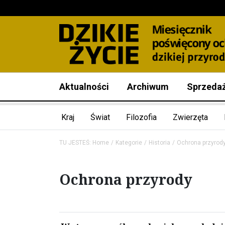
Aktualności
Archiwum
Sprzeda
Kraj
Świat
Filozofia
Zwierzęta
TU JESTEŚ:
Home
Kategorie
Historia
Ochrona przyrod
Ochrona przyrody