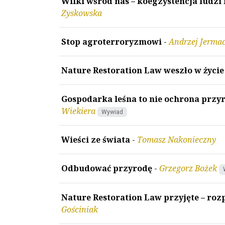
Wilki wśród nas – koegzystencja ludzi
Zyskowska
Stop agroterroryzmowi
-
Andrzej Jerma
Nature Restoration Law weszło w życie
Gospodarka leśna to nie ochrona prz
Wiekiera
Wywiad
Wieści ze świata
-
Tomasz Nakonieczny
Odbudować przyrodę
-
Grzegorz Bożek
Nature Restoration Law przyjęte – ro
Gościniak