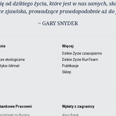
ię od dzikiego życia, które jest w nas samych, sk
ce zjawiska, prowadzące prawdopodobnie aż do j
~ GARY SNYDER
nie
Więcej
Dzikie Życie czasopismo
rze ekologiczne
Dzikie Życie RunTeam
yka i klimat
Publikacje
Sklep
 bankowe Pracowni
Wpłaty z zagranicy
półdzielczy Bystra
Alior Bank